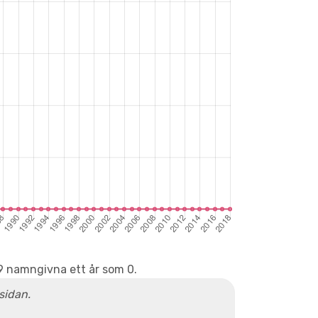
 9 namngivna ett år som 0.
 sidan.