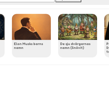
Elon Musks barns
De sju dvärgarnas
P
namn
namn (Snövit)
S
t