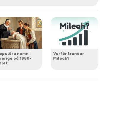
opulära namn i
Varför trendar
verige på 1880-
Mileah?
alet