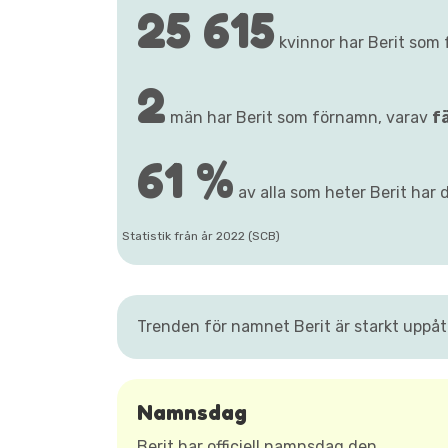
25 615
kvinnor har Berit som
2
män har Berit som förnamn, varav
f
61 %
av alla som heter Berit har 
Statistik från år 2022 (SCB)
Trenden för namnet Berit är starkt uppå
Namnsdag
Berit har
officiell
namnsdag den