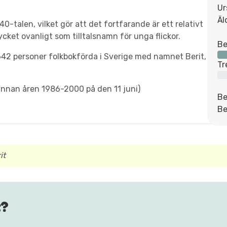
Ur
Äl
0-talen, vilket gör att det fortfarande är ett relativt
cket ovanligt som tilltalsnamn för unga flickor.
Be
42 personer folkbokförda i Sverige med namnet Berit,
Tr
innan åren 1986-2000 på den 11 juni)
Be
Be
it
t?