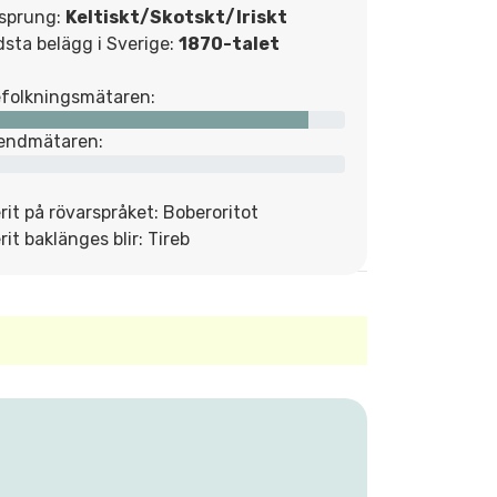
sprung:
Keltiskt/Skotskt/Iriskt
dsta belägg i Sverige:
1870-talet
folkningsmätaren:
endmätaren:
rit på rövarspråket: Boberoritot
rit baklänges blir: Tireb