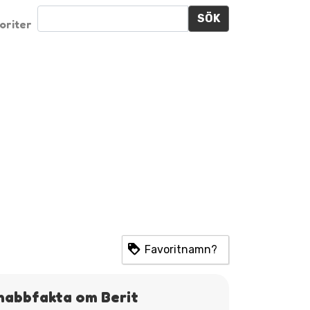
SÖK
oriter
Favoritnamn?
nabbfakta om Berit