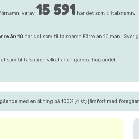
15 591
 förnamn, varav
har det som tilltalsnamn.
ärre än 10
har det som tilltalsnamn.Färre än 10 män i Sveri
det som tilltalsnamn vilket är en ganska hög andel.
tgående med en ökning på 100% (4 st) jämfört med föregåend