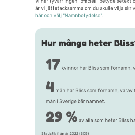
Vi har tyvärr ingen "officiell" betydelsetex
är vi jättetacksamma om du skulle vilja skri
här och välj "Namnbetydelse"
.
Hur många heter Bliss
17
kvinnor har Bliss som förnamn, 
4
män har Bliss som förnamn, varav
män i Sverige bär namnet.
29 %
av alla som heter Bliss ha
Statistik från år 2022 (SCB)