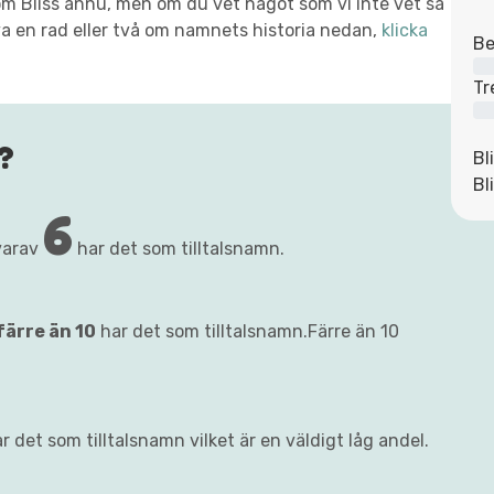
t om Bliss ännu, men om du vet något som vi inte vet så
va en rad eller två om namnets historia nedan,
klicka
Be
Tr
?
Bl
Bl
6
varav
har det som tilltalsnamn.
färre än 10
har det som tilltalsnamn.Färre än 10
r det som tilltalsnamn vilket är en väldigt låg andel.