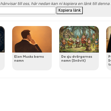
 hänvisar till oss, här nedan kan ni kopiera en länk till denna
Kopiera länk
Elon Musks barns
De sju dvärgarnas
P
namn
namn (Snövit)
S
t