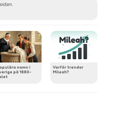
 sidan.
opulära namn i
Varför trendar
verige på 1880-
Mileah?
alet