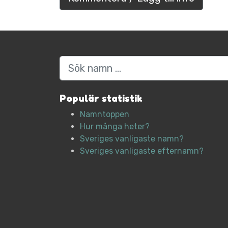
Sök
Populär statistik
Namntoppen
Hur många heter?
Sveriges vanligaste namn?
Sveriges vanligaste efternamn?