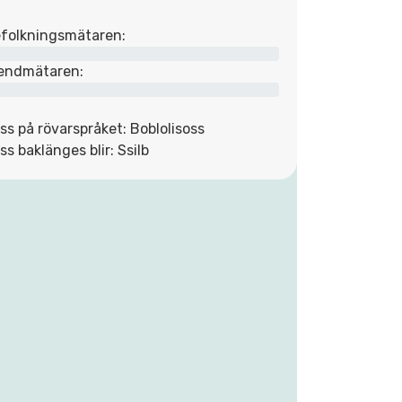
folkningsmätaren:
endmätaren:
iss på rövarspråket: Boblolisoss
iss baklänges blir: Ssilb