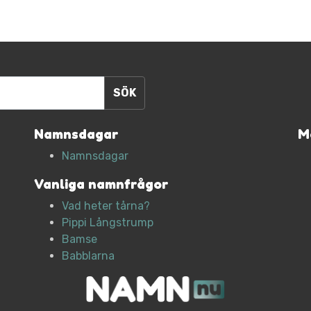
Namnsdagar
M
Namnsdagar
Vanliga namnfrågor
Vad heter tårna?
Pippi Långstrump
Bamse
Babblarna