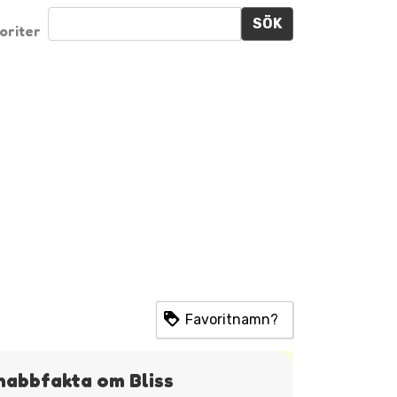
SÖK
oriter
Favoritnamn?
nabbfakta om Bliss