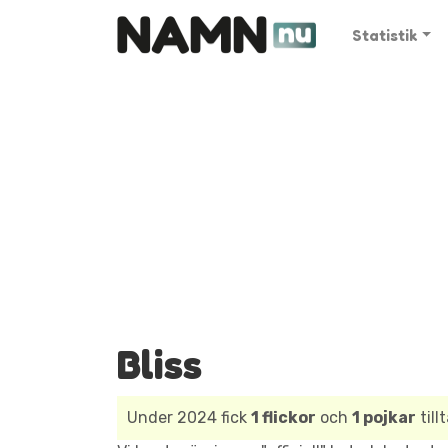
Statistik
Bliss
Under 2024 fick
1 flickor
och
1 pojkar
til