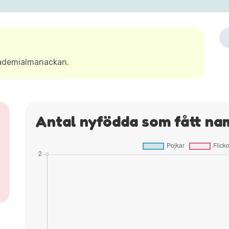
kademialmanackan.
Antal nyfödda som fått na