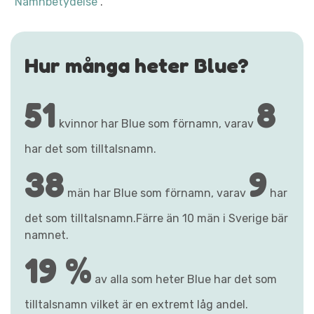
"Namnbetydelse"
.
Hur många heter Blue?
51
8
kvinnor har Blue som förnamn, varav
har det som tilltalsnamn.
38
9
män har Blue som förnamn, varav
har
det som tilltalsnamn.Färre än 10 män i Sverige bär
namnet.
19 %
av alla som heter Blue har det som
tilltalsnamn vilket är en extremt låg andel.