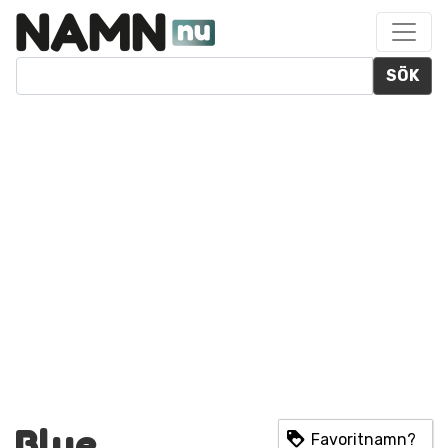
SÖK
Blue
Favoritnamn?