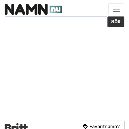
SÖK
Britt
Favoritnamn?