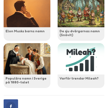
Elon Musks barns namn
De sju dvärgarnas namn
(Snövit)
Populära namn i Sverige
Varför trendar Mileah?
på 1880-talet