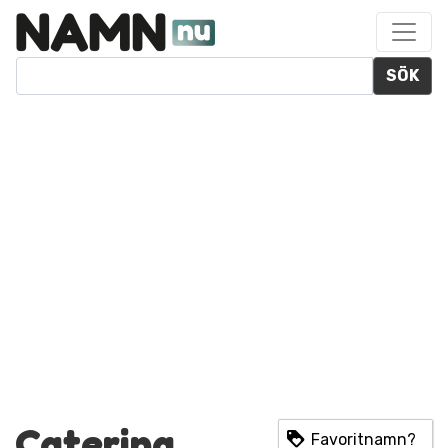
SÖK
Caterina
Favoritnamn?