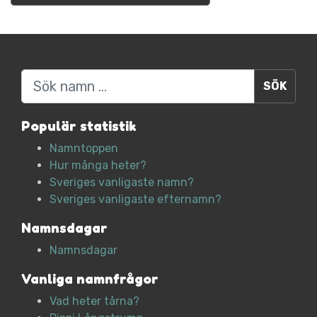
Sök
Populär statistik
Namntoppen
Hur många heter?
Sveriges vanligaste namn?
Sveriges vanligaste efternamn?
Namnsdagar
Namnsdagar
Vanliga namnfrågor
Vad heter tårna?