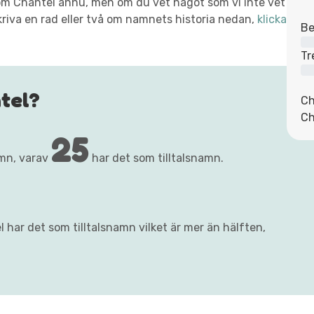
xt om Chantel ännu, men om du vet något som vi inte vet
kriva en rad eller två om namnets historia nedan,
klicka
Be
Tr
tel?
Ch
Ch
25
mn, varav
har det som tilltalsnamn.
 har det som tilltalsnamn vilket är mer än hälften,