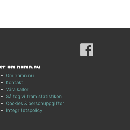
er om namn.nu
Om namn.nu
Kontakt
Våra källor
Så tog vi fram statistiken
Cookies & personuppgifter
Integritetspolicy