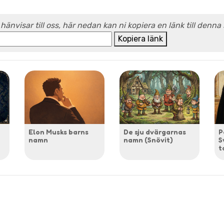
 hänvisar till oss, här nedan kan ni kopiera en länk till denna
Kopiera länk
Elon Musks barns
De sju dvärgarnas
P
namn
namn (Snövit)
S
t