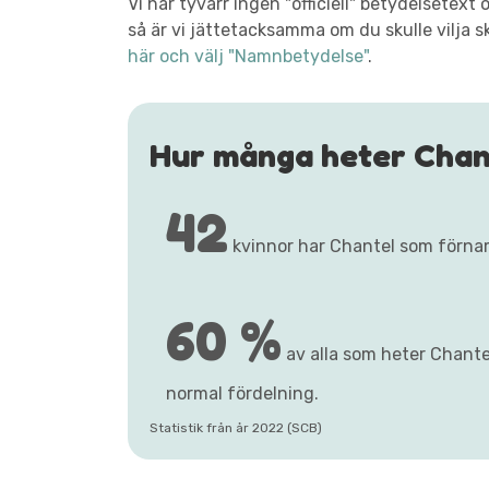
Vi har tyvärr ingen "officiell" betydelsete
så är vi jättetacksamma om du skulle vilja s
här och välj "Namnbetydelse"
.
Hur många heter Chan
42
kvinnor har Chantel som förna
60 %
av alla som heter Chantel
normal fördelning.
Statistik från år 2022 (SCB)