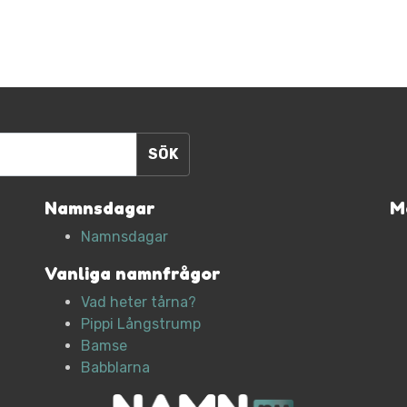
Namnsdagar
M
Namnsdagar
Vanliga namnfrågor
Vad heter tårna?
Pippi Långstrump
Bamse
Babblarna