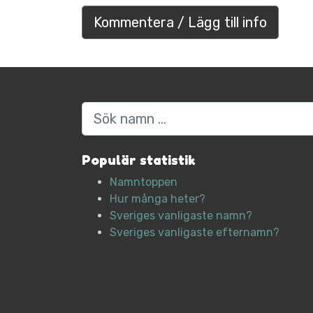
Kommentera / Lägg till info
Sök
Populär statistik
Namntoppen
Hur många heter?
Sveriges vanligaste namn?
Sveriges vanligaste efternamn?