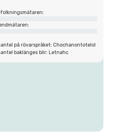
folkningsmätaren:
endmätaren:
antel på rövarspråket: Chochanontotelol
antel baklänges blir: Letnahc