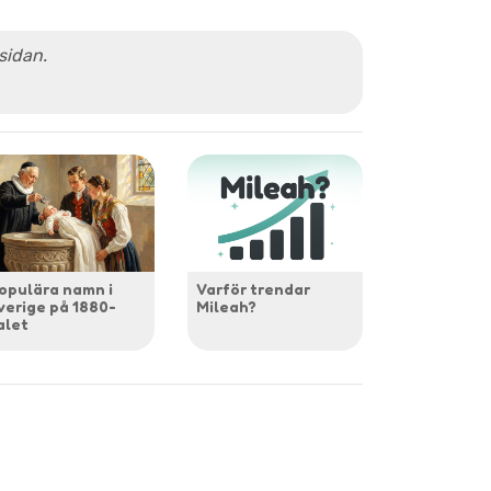
 sidan.
opulära namn i
Varför trendar
verige på 1880-
Mileah?
alet