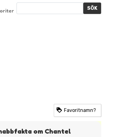
SÖK
oriter
Favoritnamn?
nabbfakta om Chantel