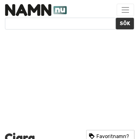
SÖK
Ciara
Favoritnamn?