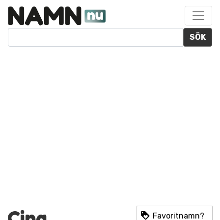
SÖK
Cina
Favoritnamn?