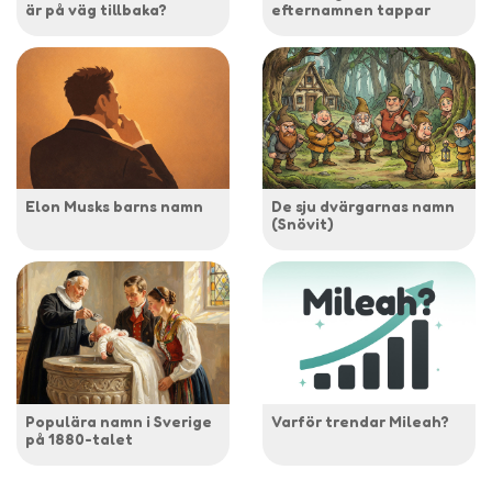
är på väg tillbaka?
efternamnen tappar
Elon Musks barns namn
De sju dvärgarnas namn
(Snövit)
Populära namn i Sverige
Varför trendar Mileah?
på 1880-talet