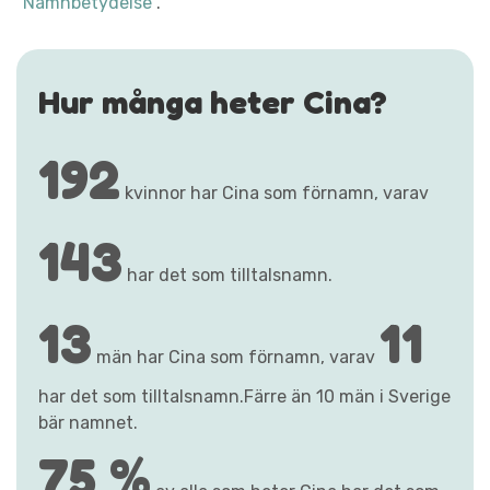
"Namnbetydelse"
.
Hur många heter Cina?
192
kvinnor har Cina som förnamn, varav
143
har det som tilltalsnamn.
13
11
män har Cina som förnamn, varav
har det som tilltalsnamn.Färre än 10 män i Sverige
bär namnet.
75 %