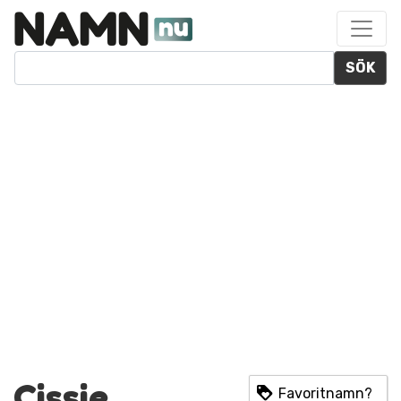
SÖK
Cissie
Favoritnamn?