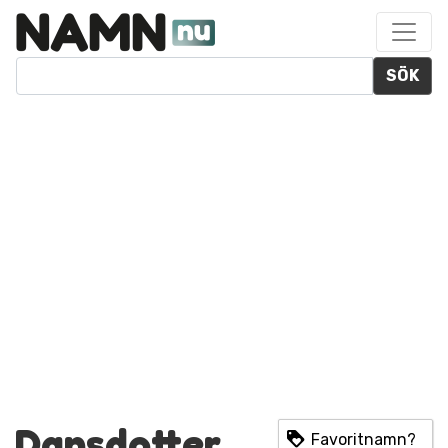
SÖK
Dansdotter
Favoritnamn?