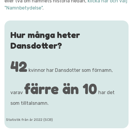
eller två om namnets historia nedan,
klicka här och välj
"Namnbetydelse"
.
Hur många heter
Dansdotter?
42
kvinnor har Dansdotter som förnamn,
färre än 10
varav
har det
som tilltalsnamn.
Statistik från år 2022 (SCB)