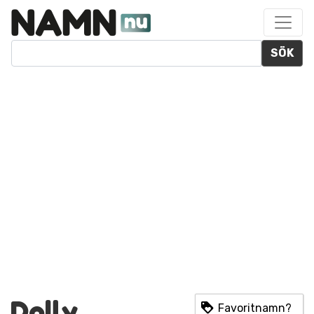
SÖK
Dolly
Favoritnamn?