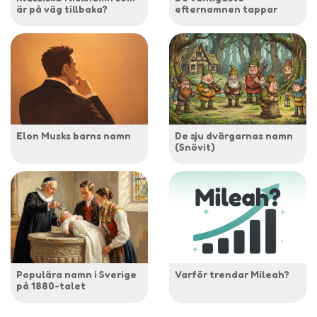
är på väg tillbaka?
efternamnen tappar
Elon Musks barns namn
De sju dvärgarnas namn
(Snövit)
Populära namn i Sverige
Varför trendar Mileah?
på 1880-talet