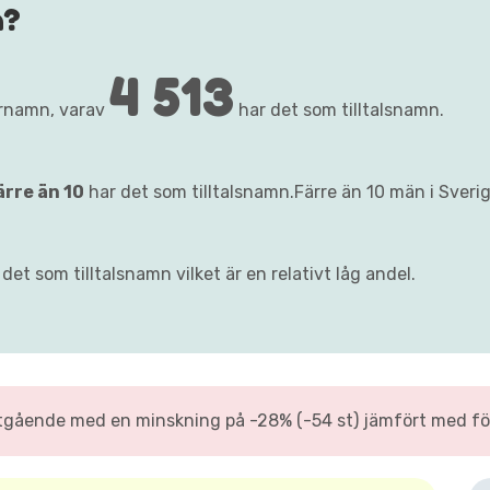
h?
4 513
örnamn, varav
har det som tilltalsnamn.
ärre än 10
har det som tilltalsnamn.Färre än 10 män i Sveri
det som tilltalsnamn vilket är en relativt låg andel.
tgående med en minskning på -28% (-54 st) jämfört med för