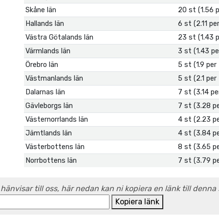
Skåne län
20 st (1.56 
Hallands län
6 st (2.11 p
Västra Götalands län
23 st (1.43 
Värmlands län
3 st (1.43 p
Örebro län
5 st (1.9 pe
Västmanlands län
5 st (2.1 pe
Dalarnas län
7 st (3.14 p
Gävleborgs län
7 st (3.28 p
Västernorrlands län
4 st (2.23 p
Jämtlands län
4 st (3.84 p
Västerbottens län
8 st (3.65 p
Norrbottens län
7 st (3.79 p
 hänvisar till oss, här nedan kan ni kopiera en länk till denna
Kopiera länk