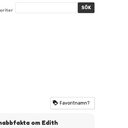
SÖK
oriter
Favoritnamn?
nabbfakta om Edith