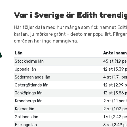
Var i Sverige är Edith trendi
Här följer data med hur många som fick namnet Edith
kartan, ju mörkare grönt - desto mer populärt. Färgen är
områden har inga namngivna.
Län
Antal namn
Stockholms län
45 st (1.9 p
Uppsala län
12 st (3.39 
Södermanlands län
4 st (1.71 p
Östergötlands län
12 st (2.99 
Jönköpings län
13 st (3.86 
Kronobergs län
2 st (1.1 per
Kalmar län
2 st (1.02 p
Gotlands län
1 st (2.42 p
Blekinge län
3 st (2.49 p