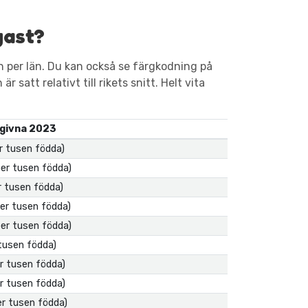
gast?
 per län. Du kan också se färgkodning på
 satt relativt till rikets snitt. Helt vita
givna 2023
er tusen födda)
per tusen födda)
er tusen födda)
per tusen födda)
per tusen födda)
 tusen födda)
er tusen födda)
er tusen födda)
er tusen födda)