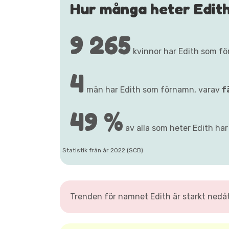
Hur många heter Edit
9 265
kvinnor har Edith som f
4
män har Edith som förnamn, varav
f
49 %
av alla som heter Edith har 
Statistik från år 2022 (SCB)
Trenden för namnet Edith är starkt nedå