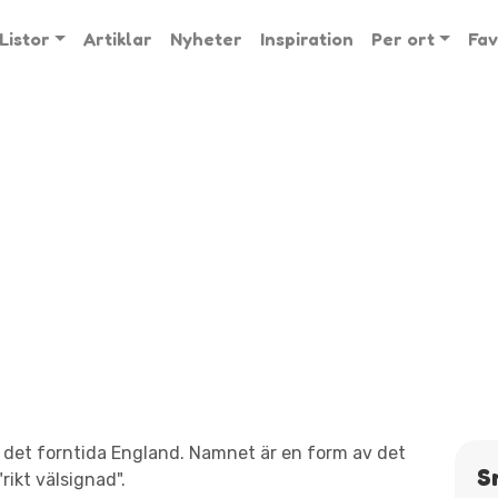
Listor
Artiklar
Nyheter
Inspiration
Per ort
Fav
 det forntida England. Namnet är en form av det
S
ikt välsignad".