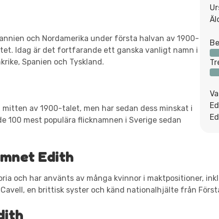
Ur
Äl
tannien och Nordamerika under första halvan av 1900-
Be
tet. Idag är det fortfarande ett ganska vanligt namn i
nkrike, Spanien och Tyskland.
Tr
Va
Ed
ll mitten av 1900-talet, men har sedan dess minskat i
Ed
 de 100 mest populära flicknamnen i Sverige sedan
amnet Edith
ria och har använts av många kvinnor i maktpositioner, inkl
vell, en brittisk syster och känd nationalhjälte från Första
dith