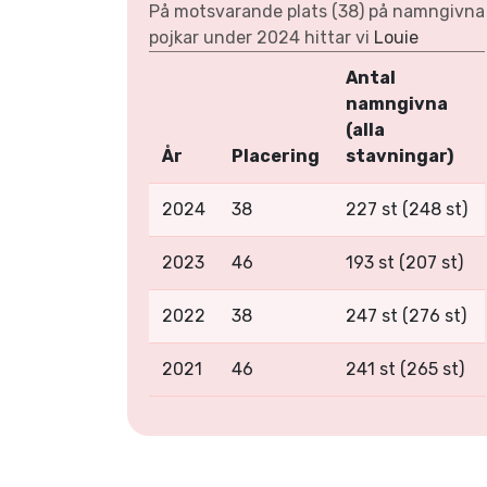
På motsvarande plats (38) på namngivna
pojkar under 2024 hittar vi
Louie
Antal
namngivna
(alla
År
Placering
stavningar)
2024
38
227 st (248 st)
2023
46
193 st (207 st)
2022
38
247 st (276 st)
2021
46
241 st (265 st)