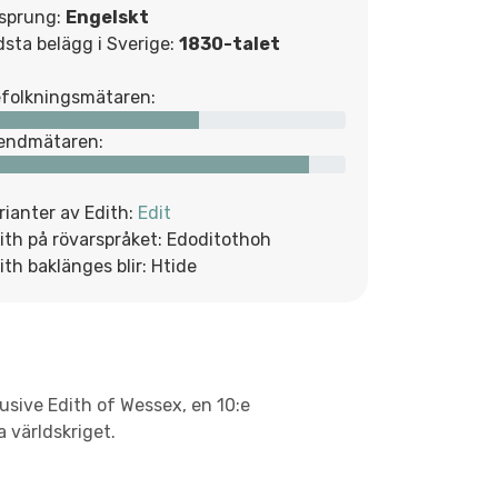
sprung:
Engelskt
dsta belägg i Sverige:
1830-talet
folkningsmätaren:
endmätaren:
rianter av Edith:
Edit
ith på rövarspråket: Edoditothoh
ith baklänges blir: Htide
usive Edith of Wessex, en 10:e
 världskriget.