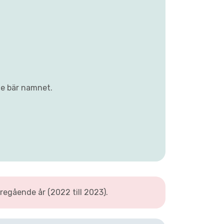
ge bär namnet.
egående år (2022 till 2023).