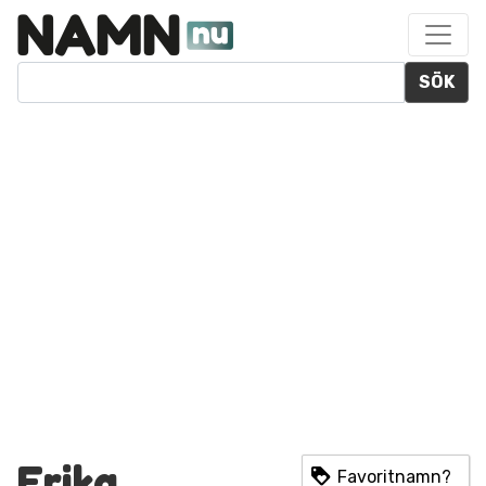
SÖK
Erika
Favoritnamn?