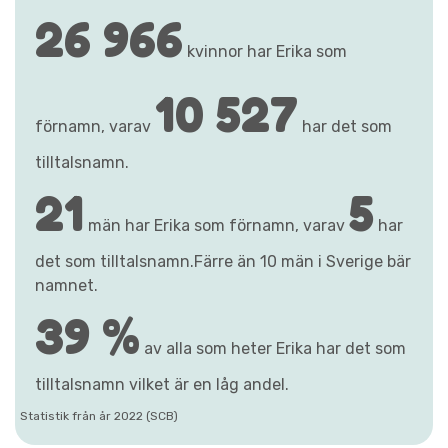
26 966
kvinnor har Erika som
10 527
förnamn, varav
har det som
tilltalsnamn.
21
5
män har Erika som förnamn, varav
har
det som tilltalsnamn.Färre än 10 män i Sverige bär
namnet.
39 %
av alla som heter Erika har det som
tilltalsnamn vilket är en låg andel.
Statistik från år 2022 (SCB)