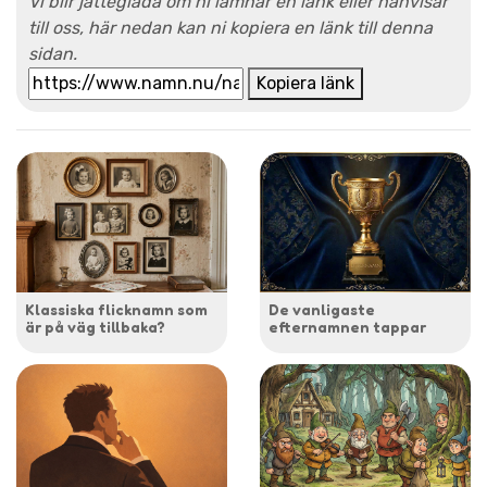
Vi blir jätteglada om ni lämnar en länk eller hänvisar
till oss, här nedan kan ni kopiera en länk till denna
sidan.
Kopiera länk
Klassiska flicknamn som
De vanligaste
är på väg tillbaka?
efternamnen tappar