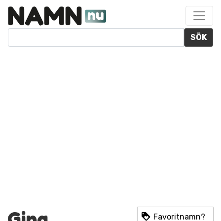
SÖK
Gina
Favoritnamn?