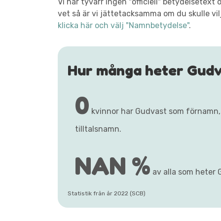
Vi har tyvärr ingen "officiell" betydelsete
vet så är vi jättetacksamma om du skulle vil
klicka här och välj "Namnbetydelse"
.
Hur många heter Gudv
0
kvinnor har Gudvast som förnamn,
tilltalsnamn.
NAN %
av alla som heter 
Statistik från år 2022 (SCB)