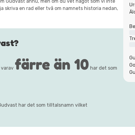
xt om Gudvast ännu, men om du vet något som vi inte
Ur
ja skriva en rad eller två om namnets historia nedan,
Äl
Be
Tr
ast?
färre än 10
Gu
Go
 varav
har det som
Gu
Gudvast har det som tilltalsnamn vilket