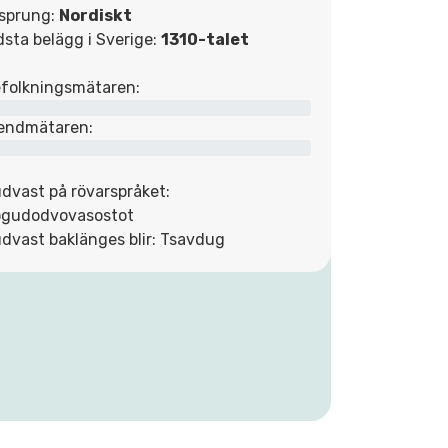
sprung:
Nordiskt
dsta belägg i Sverige:
1310-talet
folkningsmätaren:
endmätaren:
dvast på rövarspråket:
gudodvovasostot
dvast baklänges blir: Tsavdug