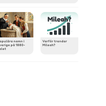
opulära namn i
Varför trendar
verige på 1880-
Mileah?
alet