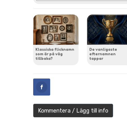
Klassiska flicknamn
De vanligaste
som är på väg
efternamnen
tillbaka?
tappar
Kommentera / Lägg till info