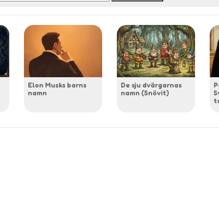
Elon Musks barns
De sju dvärgarnas
P
namn
namn (Snövit)
S
t