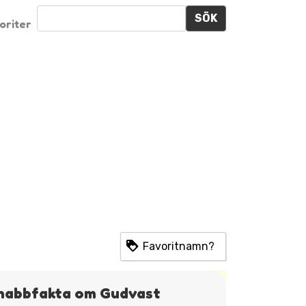
SÖK
oriter
Favoritnamn?
nabbfakta om Gudvast