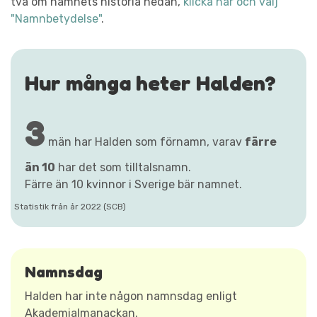
två om namnets historia nedan,
klicka här och välj
"Namnbetydelse"
.
Hur många heter Halden?
3
män har Halden som förnamn, varav
färre
än 10
har det som tilltalsnamn.
Färre än 10 kvinnor i Sverige bär namnet.
Statistik från år 2022 (SCB)
Namnsdag
Halden har inte någon namnsdag enligt
Akademialmanackan.