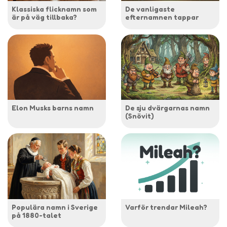
Klassiska flicknamn som
De vanligaste
är på väg tillbaka?
efternamnen tappar
Elon Musks barns namn
De sju dvärgarnas namn
(Snövit)
Populära namn i Sverige
Varför trendar Mileah?
på 1880-talet