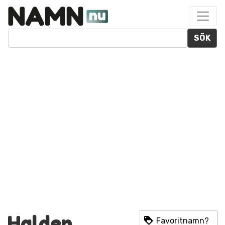
SÖK
Halden
Favoritnamn?