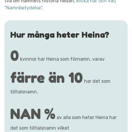
två om namnets historia nedan,
klicka här och välj
"Namnbetydelse"
.
Hur många heter Heina?
0
kvinnor har Heina som förnamn, varav
färre än 10
har det som
tilltalsnamn.
NAN %
av alla som heter Heina har
det som tilltalsnamn vilket