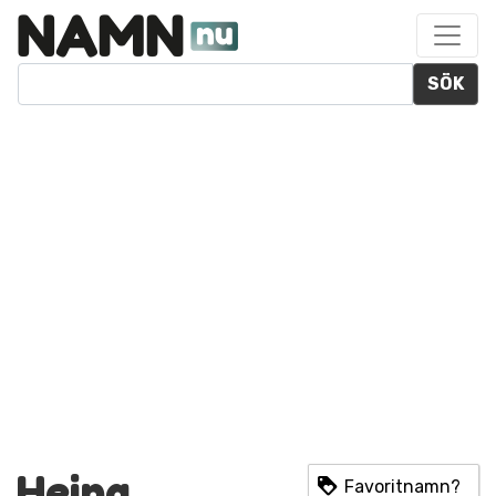
SÖK
Heina
Favoritnamn?