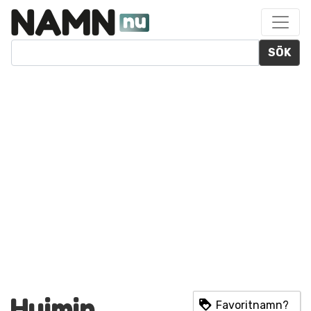
SÖK
Huimin
Favoritnamn?