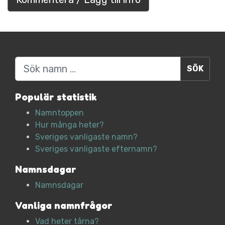
Sök
Populär statistik
Namntoppen
Hur många heter?
Sveriges vanligaste namn?
Sveriges vanligaste efternamn?
Namnsdagar
Namnsdagar
Vanliga namnfrågor
Vad heter tårna?