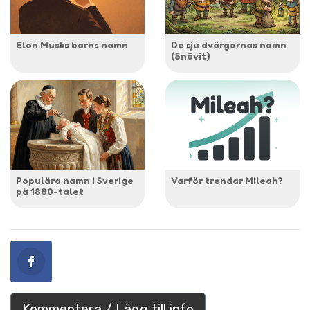
Elon Musks barns namn
De sju dvärgarnas namn
(Snövit)
Populära namn i Sverige
Varför trendar Mileah?
på 1880-talet
Kommentera / Lägg till info