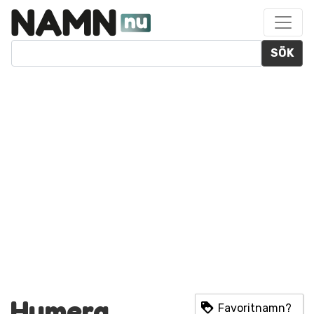
SÖK
Humera
Favoritnamn?