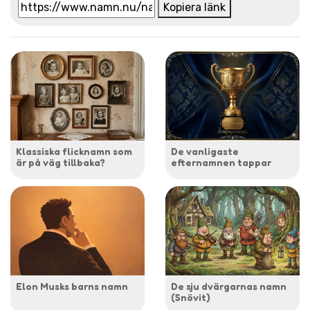
Kopiera länk
Klassiska flicknamn som
De vanligaste
är på väg tillbaka?
efternamnen tappar
Elon Musks barns namn
De sju dvärgarnas namn
(Snövit)