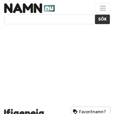
SÖK
Ifigeneia
Favoritnamn?