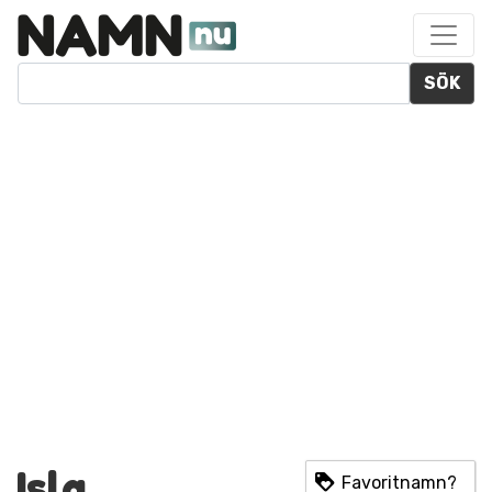
SÖK
Isla
Favoritnamn?