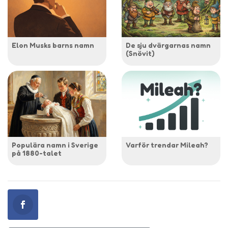
Elon Musks barns namn
De sju dvärgarnas namn
(Snövit)
Populära namn i Sverige
Varför trendar Mileah?
på 1880-talet