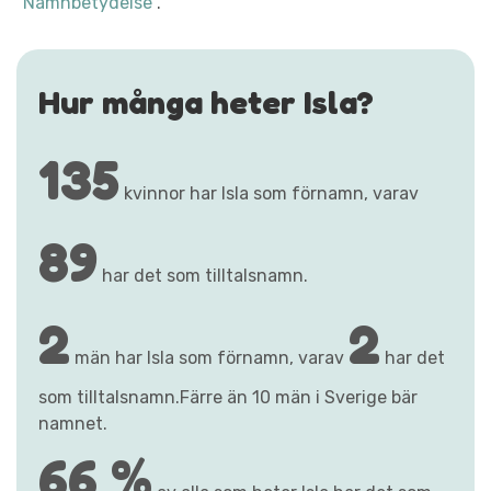
"Namnbetydelse"
.
Hur många heter Isla?
135
kvinnor har Isla som förnamn, varav
89
har det som tilltalsnamn.
2
2
män har Isla som förnamn, varav
har det
som tilltalsnamn.Färre än 10 män i Sverige bär
namnet.
66 %