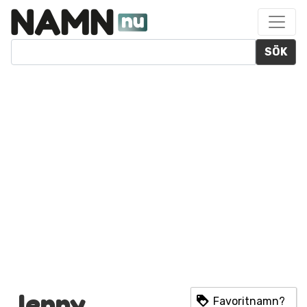
SÖK
Jenny
Favoritnamn?