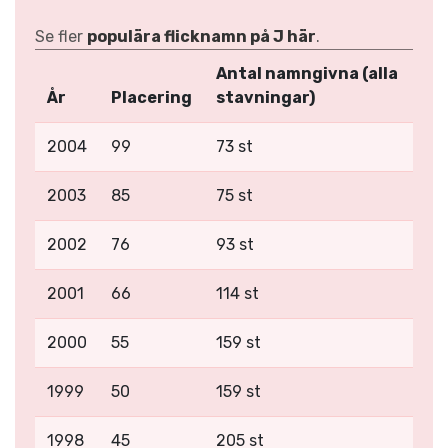
Se fler
populära flicknamn på J här
.
Antal namngivna (alla
År
Placering
stavningar)
2004
99
73 st
2003
85
75 st
2002
76
93 st
2001
66
114 st
2000
55
159 st
1999
50
159 st
1998
45
205 st