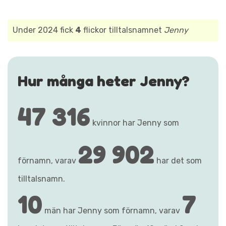
Under 2024 fick
4
flickor tilltalsnamnet
Jenny
Hur många heter Jenny?
47 316
kvinnor har Jenny som
29 902
förnamn, varav
har det som
tilltalsnamn.
10
7
män har Jenny som förnamn, varav