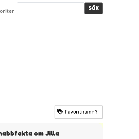
SÖK
oriter
Favoritnamn?
nabbfakta om Jilla