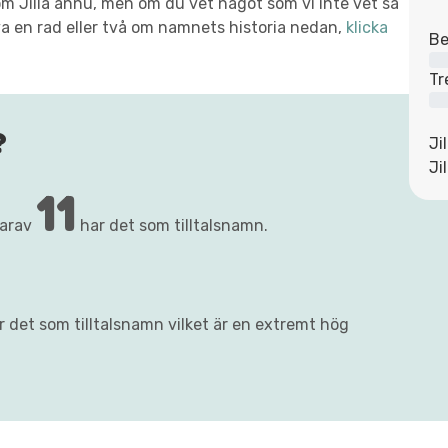
t om Jilla ännu, men om du vet något som vi inte vet så
va en rad eller två om namnets historia nedan,
klicka
Be
Tr
?
Ji
Ji
11
varav
har det som tilltalsnamn.
ar det som tilltalsnamn vilket är en extremt hög