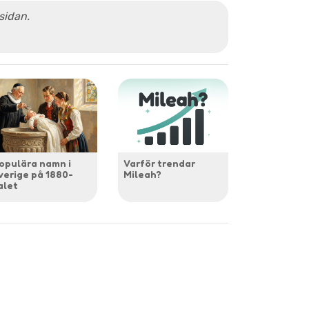
 sidan.
opulära namn i
Varför trendar
verige på 1880-
Mileah?
alet