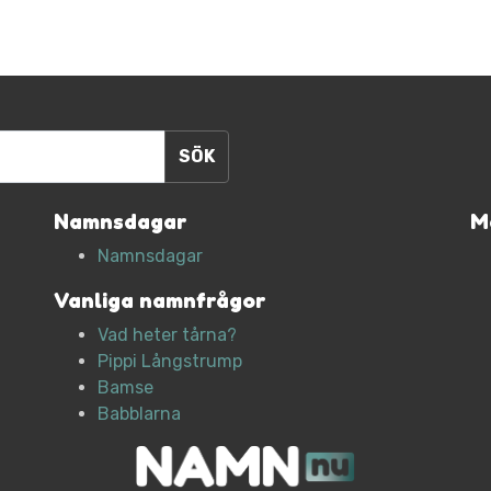
Namnsdagar
M
Namnsdagar
Vanliga namnfrågor
Vad heter tårna?
Pippi Långstrump
Bamse
Babblarna