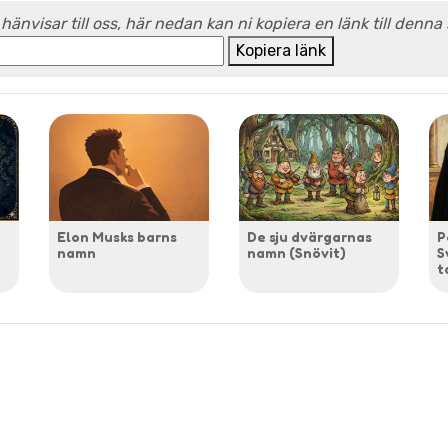
 hänvisar till oss, här nedan kan ni kopiera en länk till denna
Kopiera länk
Elon Musks barns
De sju dvärgarnas
P
namn
namn (Snövit)
S
t