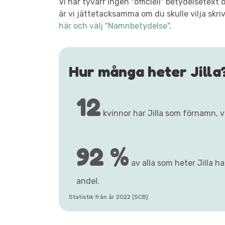
Vi har tyvärr ingen "officiell" betydelsetex
är vi jättetacksamma om du skulle vilja skri
här och välj "Namnbetydelse"
.
Hur många heter Jilla
12
kvinnor har Jilla som förnamn, 
92 %
av alla som heter Jilla h
andel.
Statistik från år 2022 (SCB)