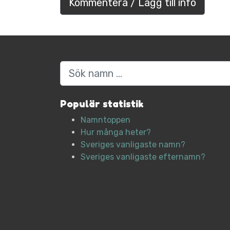
Kommentera / Lägg till info
Sök
Populär statistik
Namntoppen
Hur många heter?
Sveriges vanligaste namn?
Sveriges vanligaste efternamn?