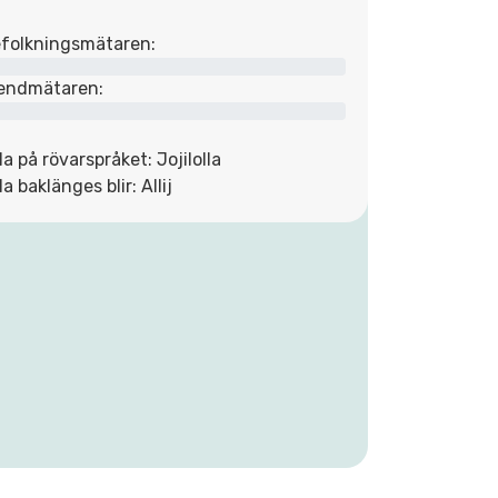
folkningsmätaren:
endmätaren:
lla på rövarspråket: Jojilolla
lla baklänges blir: Allij