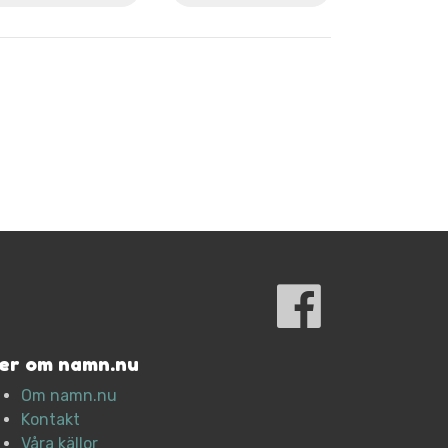
er om namn.nu
Om namn.nu
Kontakt
Våra källor