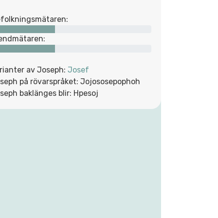
folkningsmätaren:
endmätaren:
rianter av Joseph:
Josef
seph på rövarspråket: Jojososepophoh
seph baklänges blir: Hpesoj