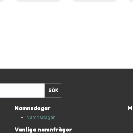
Namnsdagar
M
Namnsdagar
Vanliga namnfrågor