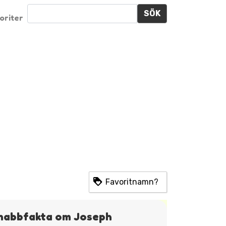
SÖK
oriter
Favoritnamn?
nabbfakta om Joseph