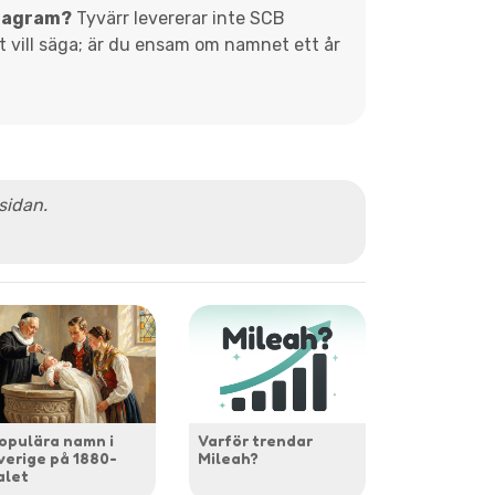
diagram?
Tyvärr levererar inte SCB
et vill säga; är du ensam om namnet ett år
 sidan.
opulära namn i
Varför trendar
verige på 1880-
Mileah?
alet