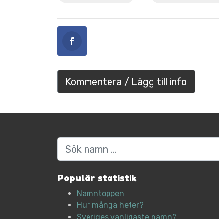
Kommentera / Lägg till info
Sök
Populär statistik
Namntoppen
Hur många heter?
Sveriges vanligaste namn?