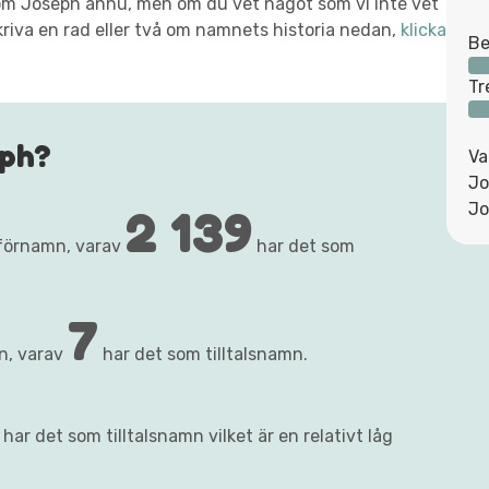
xt om Joseph ännu, men om du vet något som vi inte vet
kriva en rad eller två om namnets historia nedan,
klicka
Be
Tr
eph?
Va
Jo
2 139
Jo
förnamn, varav
har det som
7
n, varav
har det som tilltalsnamn.
ar det som tilltalsnamn vilket är en relativt låg