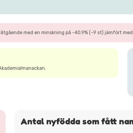
åtgående med en minskning på -40.9% (-9 st) jämfört med f
 Akademialmanackan.
Antal nyfödda som fått na