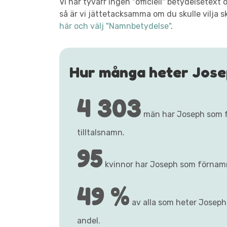
Vi har tyvärr ingen "officiell" betydelsete
så är vi jättetacksamma om du skulle vilja s
här och välj "Namnbetydelse"
.
Hur många heter Jos
4 303
män har Joseph som 
tilltalsnamn.
95
kvinnor har Joseph som förnam
49 %
av alla som heter Joseph h
andel.