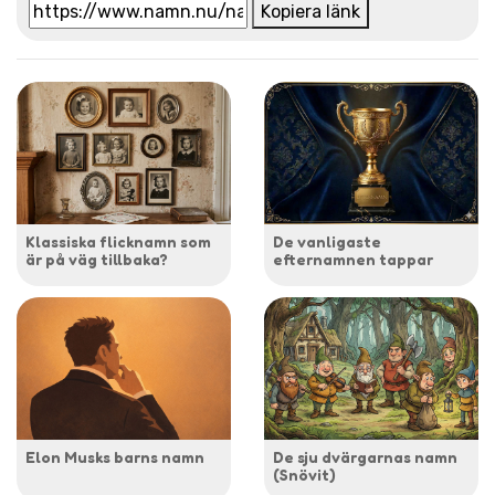
Kopiera länk
Klassiska flicknamn som
De vanligaste
är på väg tillbaka?
efternamnen tappar
Elon Musks barns namn
De sju dvärgarnas namn
(Snövit)