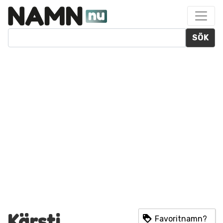
SÖK
Kärsti
Favoritnamn?