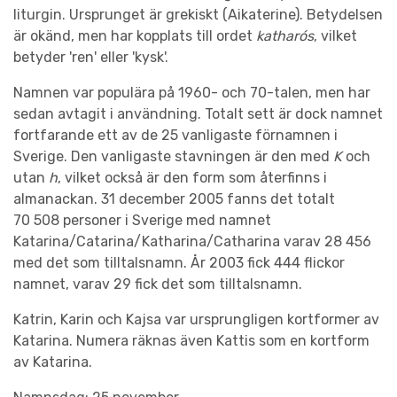
liturgin. Ursprunget är grekiskt (Aikaterine). Betydelsen
är okänd, men har kopplats till ordet
katharós
, vilket
betyder 'ren' eller 'kysk'.
Namnen var populära på 1960- och 70-talen, men har
sedan avtagit i användning. Totalt sett är dock namnet
fortfarande ett av de 25 vanligaste förnamnen i
Sverige. Den vanligaste stavningen är den med
K
och
utan
h
, vilket också är den form som återfinns i
almanackan. 31 december 2005 fanns det totalt
70 508 personer i Sverige med namnet
Katarina/Catarina/Katharina/Catharina varav 28 456
med det som tilltalsnamn. År 2003 fick 444 flickor
namnet, varav 29 fick det som tilltalsnamn.
Katrin, Karin och Kajsa var ursprungligen kortformer av
Katarina. Numera räknas även Kattis som en kortform
av Katarina.