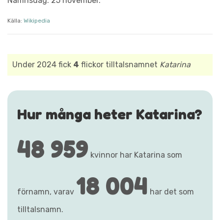
Namnsdag: 25 november.
Källa:
Wikipedia
Under 2024 fick
4
flickor tilltalsnamnet
Katarina
Hur många heter Katarina?
48 959
kvinnor har Katarina som
18 004
förnamn, varav
har det som
tilltalsnamn.