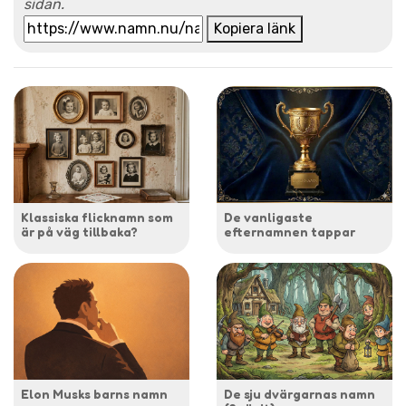
sidan.
Kopiera länk
Klassiska flicknamn som
De vanligaste
är på väg tillbaka?
efternamnen tappar
Elon Musks barns namn
De sju dvärgarnas namn