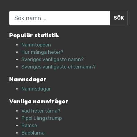
Sök
Populär statistik
Namntoppen
Hur många heter?
Sveriges vanligaste namn?
Sveriges vanligaste efternamn?
Namnsdagar
Namnsdagar
Vanliga namnfrågor
Vad heter tårna?
Pippi Långstrump
Bamse
Babblarna