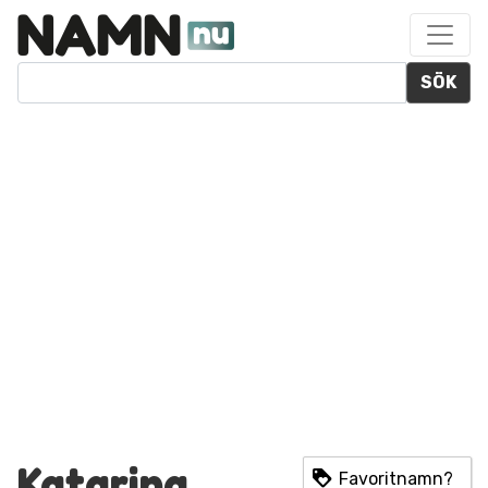
SÖK
Katarina
Favoritnamn?