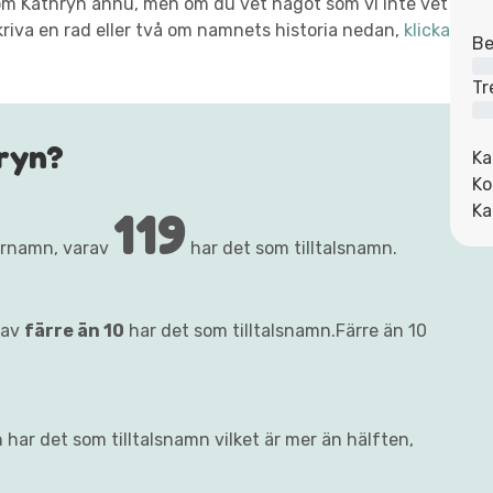
xt om Kathryn ännu, men om du vet något som vi inte vet
kriva en rad eller två om namnets historia nedan,
klicka
Be
Tr
ryn?
Ka
Ko
119
Ka
örnamn, varav
har det som tilltalsnamn.
rav
färre än 10
har det som tilltalsnamn.Färre än 10
 har det som tilltalsnamn vilket är mer än hälften,