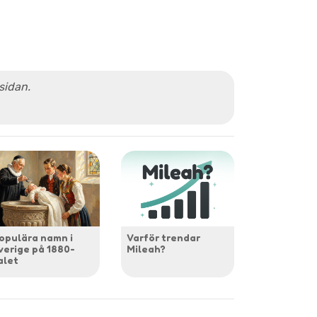
 sidan.
opulära namn i
Varför trendar
verige på 1880-
Mileah?
alet