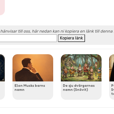
 hänvisar till oss, här nedan kan ni kopiera en länk till denna
Kopiera länk
Elon Musks barns
De sju dvärgarnas
P
namn
namn (Snövit)
S
t