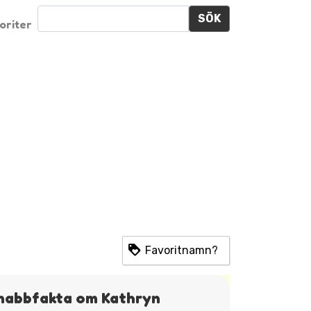
SÖK
oriter
Favoritnamn?
nabbfakta om Kathryn