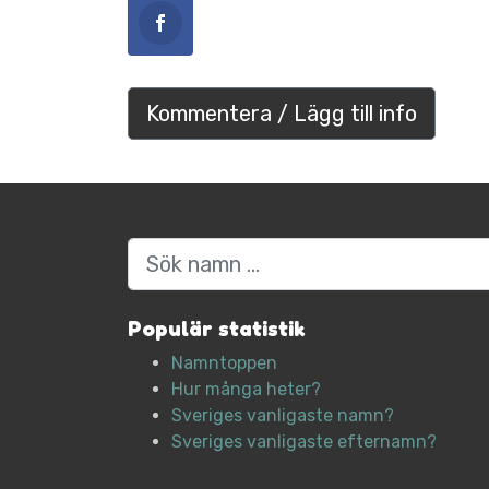
Kommentera / Lägg till info
Sök
Populär statistik
Namntoppen
Hur många heter?
Sveriges vanligaste namn?
Sveriges vanligaste efternamn?