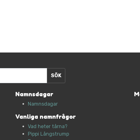
Namnsdagar
M
Namnsdagar
Vanliga namnfrågor
Vad heter tårna?
Pippi Långstrump