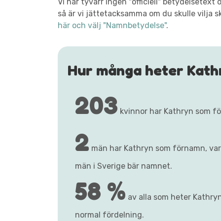
Vi har tyvärr ingen "officiell" betydelsete
så är vi jättetacksamma om du skulle vilja s
här och välj "Namnbetydelse"
.
Hur många heter Kath
203
kvinnor har Kathryn som f
2
män har Kathryn som förnamn, va
män i Sverige bär namnet.
58 %
av alla som heter Kathryn
normal fördelning.