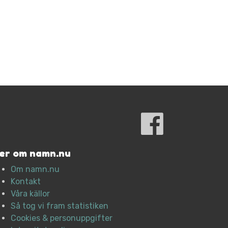
er om namn.nu
Om namn.nu
Kontakt
Våra källor
Så tog vi fram statistiken
Cookies & personuppgifter