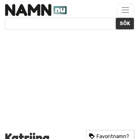
SÖK
Katriina
Favoritnamn?