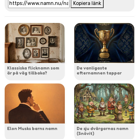
Kopiera länk
Klassiska flicknamn som
De vanligaste
är på väg tillbaka?
efternamnen tappar
Elon Musks barns namn
De sju dvärgarnas namn
(Snövit)