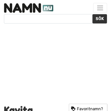
SÖK
Kavita
Favoritnamn?