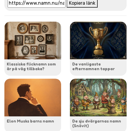
Kopiera länk
Klassiska flicknamn som
De vanligaste
är på väg tillbaka?
efternamnen tappar
Elon Musks barns namn
De sju dvärgarnas namn
(Snövit)