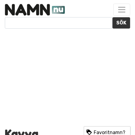
SÖK
Kavya
Favoritnamn?