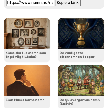
Kopiera länk
Klassiska flicknamn som
De vanligaste
är på väg tillbaka?
efternamnen tappar
Elon Musks barns namn
De sju dvärgarnas namn
(Snövit)