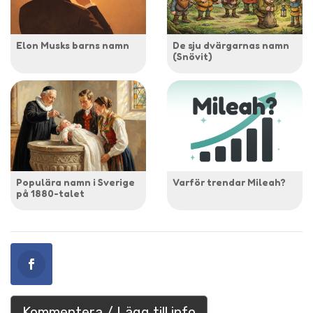
Elon Musks barns namn
De sju dvärgarnas namn
(Snövit)
Populära namn i Sverige
Varför trendar Mileah?
på 1880-talet
Kommentera / Lägg till info