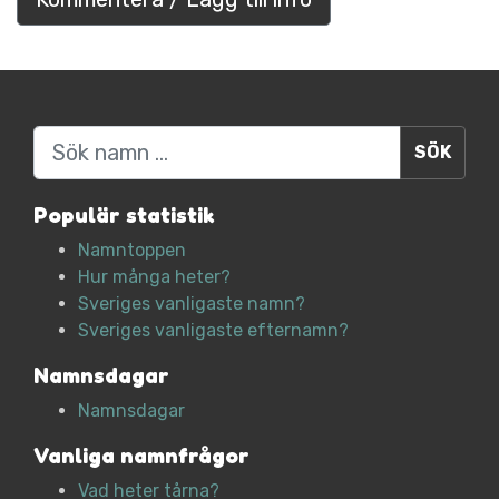
Sök
Populär statistik
Namntoppen
Hur många heter?
Sveriges vanligaste namn?
Sveriges vanligaste efternamn?
Namnsdagar
Namnsdagar
Vanliga namnfrågor
Vad heter tårna?