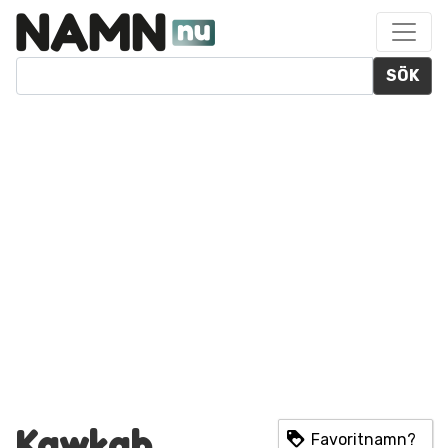
SÖK
Kawkab
Favoritnamn?