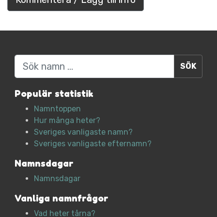
Sök
Populär statistik
Namntoppen
Hur många heter?
Sveriges vanligaste namn?
Sveriges vanligaste efternamn?
Namnsdagar
Namnsdagar
Vanliga namnfrågor
Vad heter tårna?