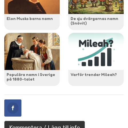
Elon Musks barns namn
De sju dvärgarnas namn
(Snövit)
Populära namn i Sverige
Varför trendar Mileah?
på 1880-talet
Kommentera / Lägg till info