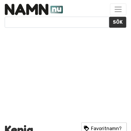
SÖK
Kenia
Favoritnamn?