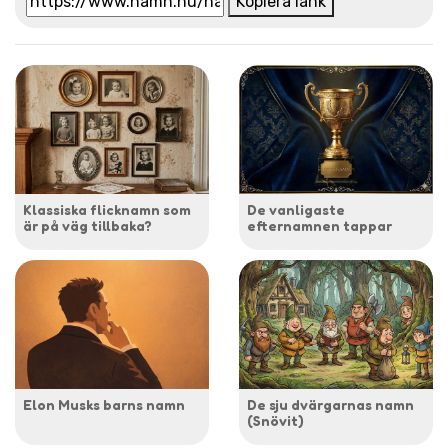
Kopiera länk
Klassiska flicknamn som
De vanligaste
är på väg tillbaka?
efternamnen tappar
Elon Musks barns namn
De sju dvärgarnas namn
(Snövit)