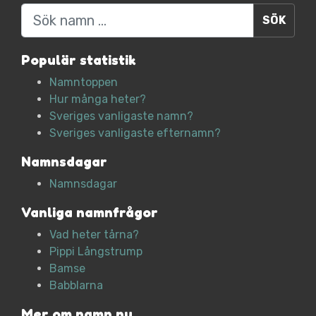
Sök
Populär statistik
Namntoppen
Hur många heter?
Sveriges vanligaste namn?
Sveriges vanligaste efternamn?
Namnsdagar
Namnsdagar
Vanliga namnfrågor
Vad heter tårna?
Pippi Långstrump
Bamse
Babblarna
Mer om namn.nu