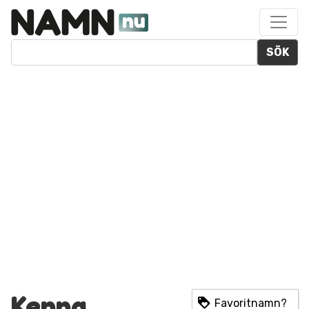
SÖK
Kenna
Favoritnamn?