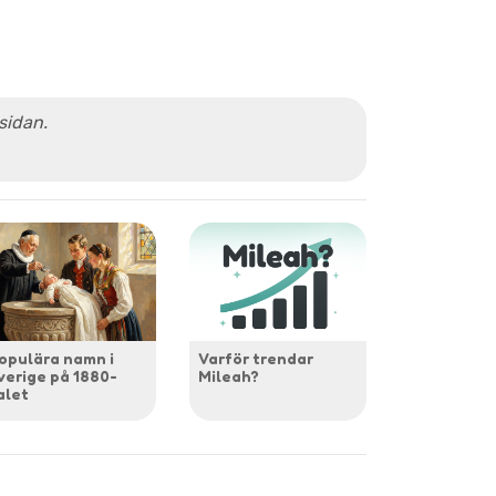
 sidan.
opulära namn i
Varför trendar
verige på 1880-
Mileah?
alet