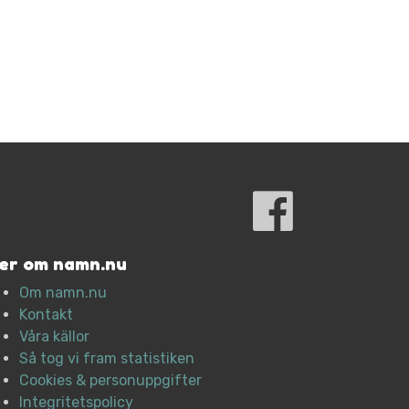
er om namn.nu
Om namn.nu
Kontakt
Våra källor
Så tog vi fram statistiken
Cookies & personuppgifter
Integritetspolicy