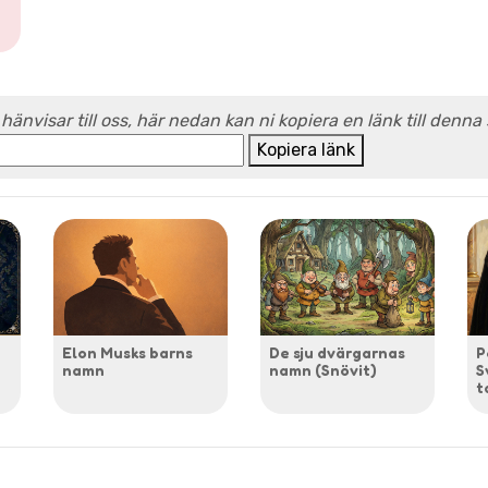
 hänvisar till oss, här nedan kan ni kopiera en länk till denna
Kopiera länk
Elon Musks barns
De sju dvärgarnas
P
namn
namn (Snövit)
S
t