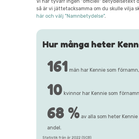
Vi har tyvärr ingen "officiell" betydelsetex
så är vi jättetacksamma om du skulle vilja s
här och välj "Namnbetydelse"
.
Hur många heter Kenn
161
män har Kennie som förnamn
10
kvinnor har Kennie som förnamn
68 %
av alla som heter Kennie 
andel.
Statistik från år 2022 (SCB)