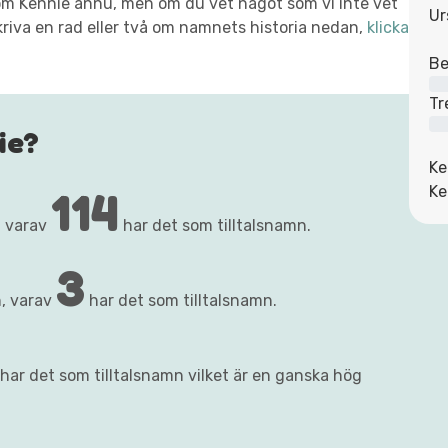
t om Kennie ännu, men om du vet något som vi inte vet
Ur
kriva en rad eller två om namnets historia nedan,
klicka
Be
Tr
ie?
Ke
114
Ke
, varav
har det som tilltalsnamn.
3
, varav
har det som tilltalsnamn.
har det som tilltalsnamn vilket är en ganska hög