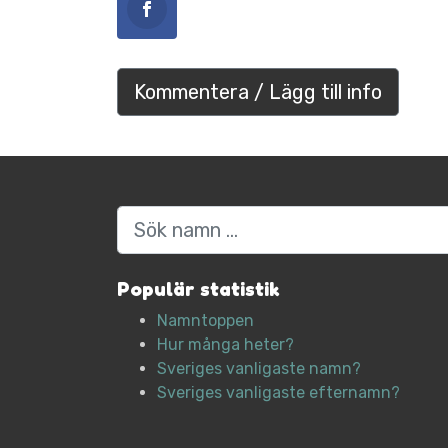
Kommentera / Lägg till info
Sök
Populär statistik
Namntoppen
Hur många heter?
Sveriges vanligaste namn?
Sveriges vanligaste efternamn?