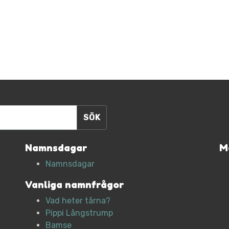
Namnsdagar
M
Namnsdagar
Vanliga namnfrågor
Vad heter tårna?
Pippi Långstrump
Bamse