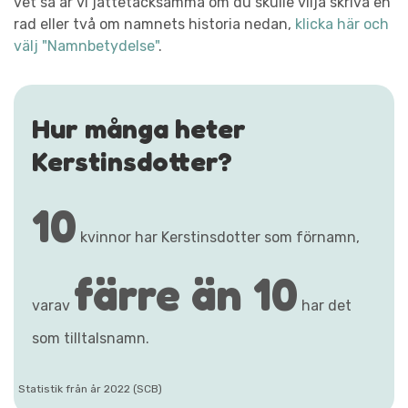
vet så är vi jättetacksamma om du skulle vilja skriva en
rad eller två om namnets historia nedan,
klicka här och
välj "Namnbetydelse"
.
Hur många heter
Kerstinsdotter?
10
kvinnor har Kerstinsdotter som förnamn,
färre än 10
varav
har det
som tilltalsnamn.
Statistik från år 2022 (SCB)