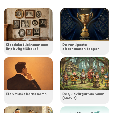
Klassiska flicknamn som
De vanligaste
är på väg tillbaka?
efternamnen tappar
Elon Musks barns namn
De sju dvärgarnas namn
(Snövit)