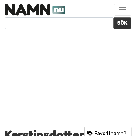
SÖK
Kerstinsdotter
Favoritnamn?