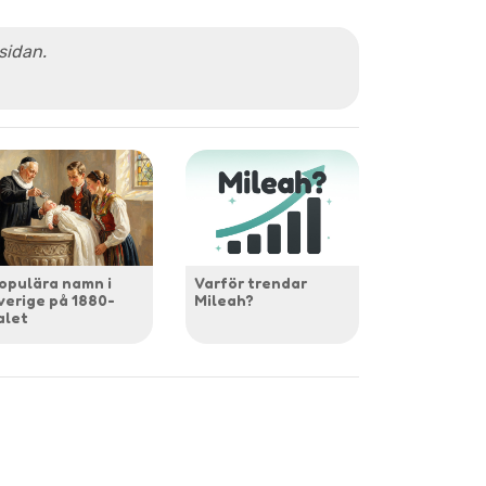
 sidan.
opulära namn i
Varför trendar
verige på 1880-
Mileah?
alet