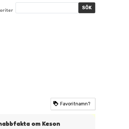
SÖK
oriter
Favoritnamn?
nabbfakta om Keson