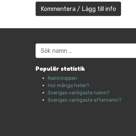
Kommentera / Lägg till info
Sök
Populär statistik
Namntoppen
Hur många heter?
Sveriges vanligaste namn?
Sveriges vanligaste efternamn?