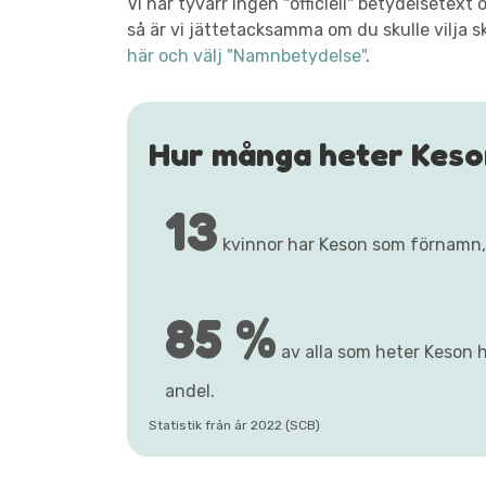
Vi har tyvärr ingen "officiell" betydelsete
så är vi jättetacksamma om du skulle vilja s
här och välj "Namnbetydelse"
.
Hur många heter Keso
13
kvinnor har Keson som förnamn
85 %
av alla som heter Keson h
andel.
Statistik från år 2022 (SCB)