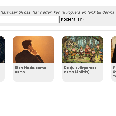
 hänvisar till oss, här nedan kan ni kopiera en länk till denna
Kopiera länk
Elon Musks barns
De sju dvärgarnas
P
namn
namn (Snövit)
S
t