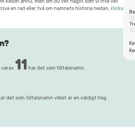
xt om Keson ännu, men om du vet något som vi inte vet
kriva en rad eller två om namnets historia nedan,
klicka
Be
Tr
n?
Ke
Ke
11
, varav
har det som tilltalsnamn.
ar det som tilltalsnamn vilket är en väldigt hög