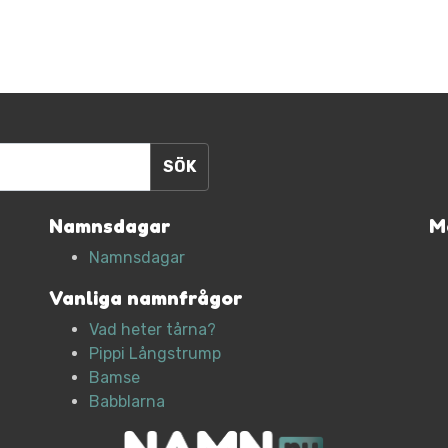
Namnsdagar
M
Namnsdagar
Vanliga namnfrågor
Vad heter tårna?
Pippi Långstrump
Bamse
Babblarna