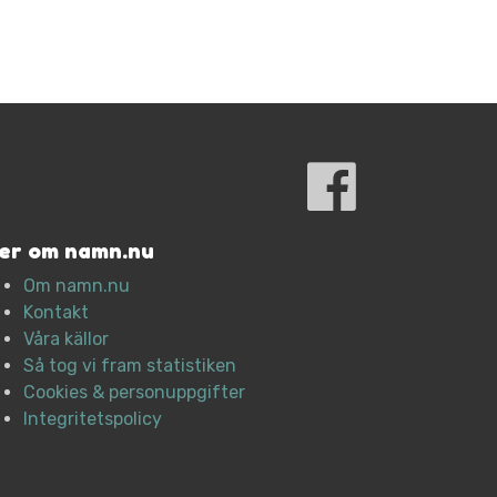
er om namn.nu
Om namn.nu
Kontakt
Våra källor
Så tog vi fram statistiken
Cookies & personuppgifter
Integritetspolicy