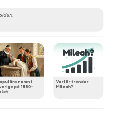
 sidan.
opulära namn i
Varför trendar
verige på 1880-
Mileah?
alet