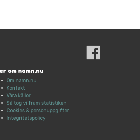
er om namn.nu
Om namn.nu
Kontakt
Våra källor
Så tog vi fram statistiken
Cookies & personuppgifter
Integritetspolicy