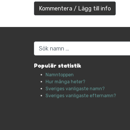
Kommentera / Lägg till info
Sök
Populär statistik
Namntoppen
Hur många heter?
Sveriges vanligaste namn?
Sveriges vanligaste efternamn?