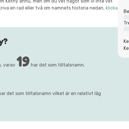
t om Kethy ännu, men om du vet något som vi inte vet
kriva en rad eller två om namnets historia nedan,
klicka
Be
Tr
y?
Ke
Ke
19
, varav
har det som tilltalsnamn.
ar det som tilltalsnamn vilket är en relativt låg