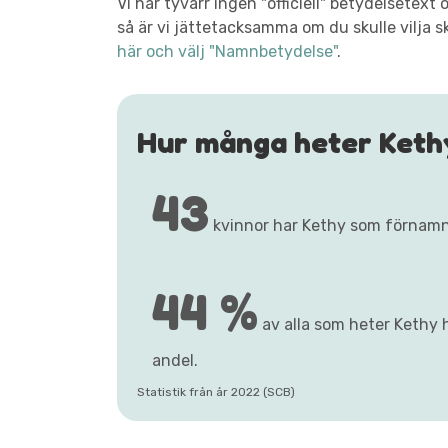
Vi har tyvärr ingen "officiell" betydelsetex
så är vi jättetacksamma om du skulle vilja s
här och välj "Namnbetydelse"
.
Hur många heter Keth
43
kvinnor har Kethy som förnamn
44 %
av alla som heter Kethy h
andel.
Statistik från år 2022 (SCB)