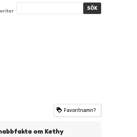
SÖK
oriter
Favoritnamn?
nabbfakta om Kethy