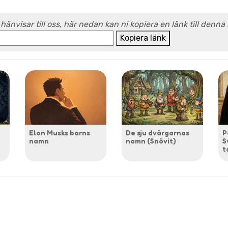
 hänvisar till oss, här nedan kan ni kopiera en länk till denna
Kopiera länk
Elon Musks barns
De sju dvärgarnas
P
namn
namn (Snövit)
S
t