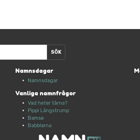
Namnsdagar
M
Namnsdagar
Vanliga namnfrågor
Vad heter tårna?
Pippi Långstrump
Bamse
Babblarna