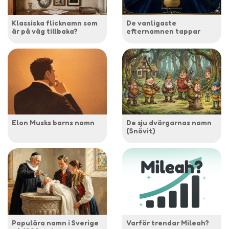
Klassiska flicknamn som
De vanligaste
är på väg tillbaka?
efternamnen tappar
Elon Musks barns namn
De sju dvärgarnas namn
(Snövit)
Populära namn i Sverige
Varför trendar Mileah?