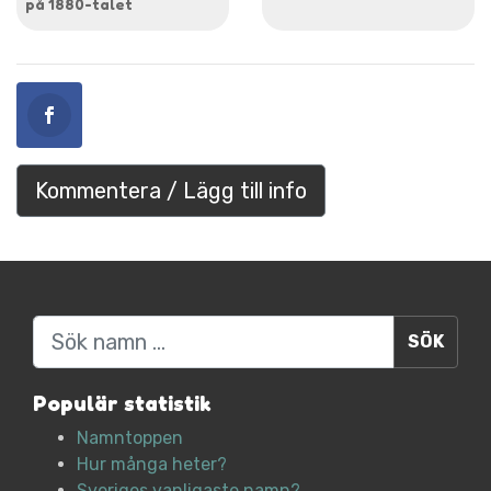
på 1880-talet
Kommentera / Lägg till info
Sök
Populär statistik
Namntoppen
Hur många heter?
Sveriges vanligaste namn?