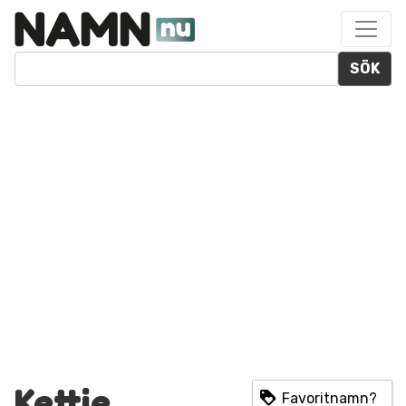
SÖK
Kettie
Favoritnamn?