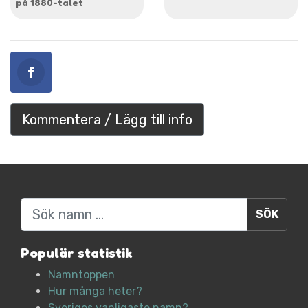
på 1880-talet
Kommentera / Lägg till info
Sök
Populär statistik
Namntoppen
Hur många heter?
Sveriges vanligaste namn?