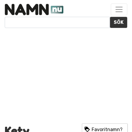
SÖK
Kety
Favoritnamn?