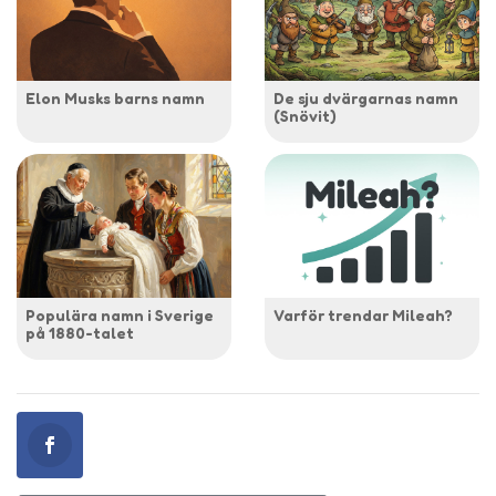
Elon Musks barns namn
De sju dvärgarnas namn
(Snövit)
Populära namn i Sverige
Varför trendar Mileah?
på 1880-talet