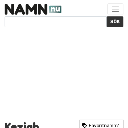
SÖK
Keziah
Favoritnamn?