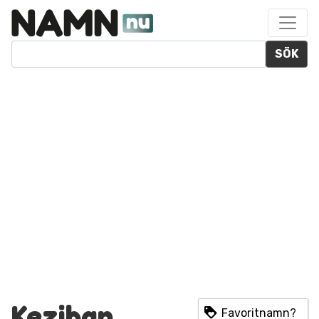
SÖK
Keziban
Favoritnamn?