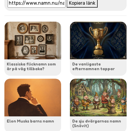
Kopiera länk
Klassiska flicknamn som
De vanligaste
är på väg tillbaka?
efternamnen tappar
Elon Musks barns namn
De sju dvärgarnas namn
(Snövit)