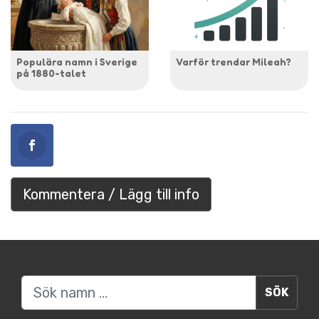
Populära namn i Sverige
Varför trendar Mileah?
på 1880-talet
Kommentera / Lägg till info
Sök