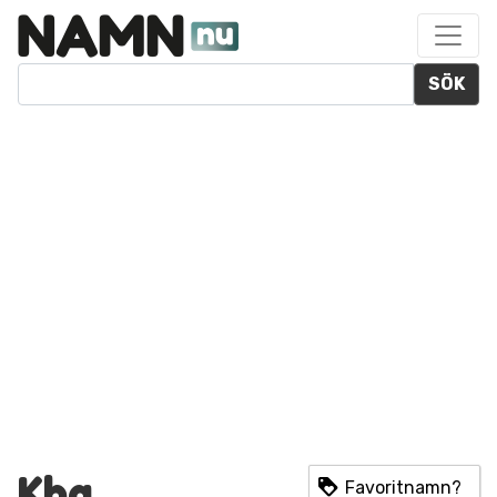
SÖK
Kha
Favoritnamn?