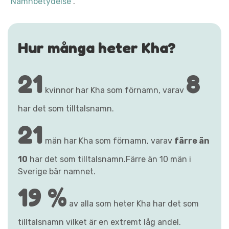
"Namnbetydelse"
.
Hur många heter Kha?
21
8
kvinnor har Kha som förnamn, varav
har det som tilltalsnamn.
21
män har Kha som förnamn, varav
färre än
10
har det som tilltalsnamn.Färre än 10 män i
Sverige bär namnet.
19 %
av alla som heter Kha har det som
tilltalsnamn vilket är en extremt låg andel.