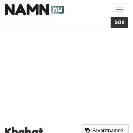
SÖK
Khabat
Favoritnamn?