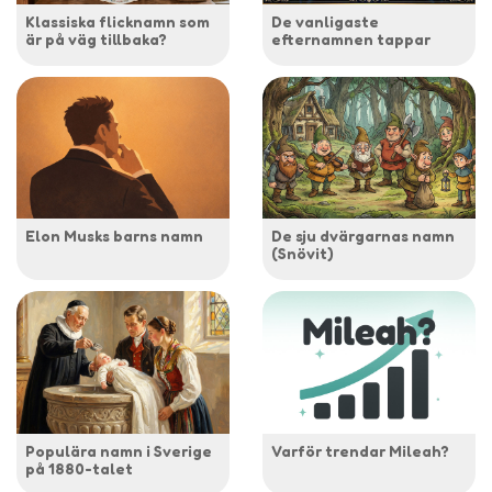
Klassiska flicknamn som
De vanligaste
är på väg tillbaka?
efternamnen tappar
Elon Musks barns namn
De sju dvärgarnas namn
(Snövit)
Populära namn i Sverige
Varför trendar Mileah?
på 1880-talet