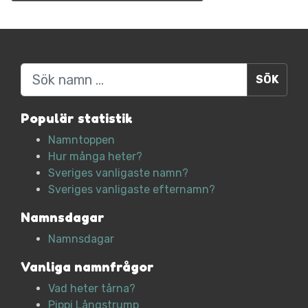
Sök
Populär statistik
Namntoppen
Hur många heter?
Sveriges vanligaste namn?
Sveriges vanligaste efternamn?
Namnsdagar
Namnsdagar
Vanliga namnfrågor
Vad heter tårna?
Pippi Långstrump