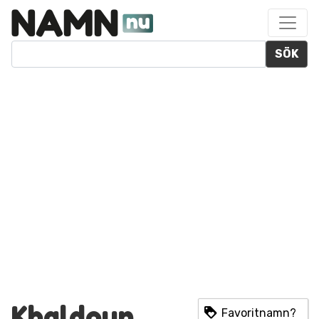
SÖK
Khaldoun
Favoritnamn?