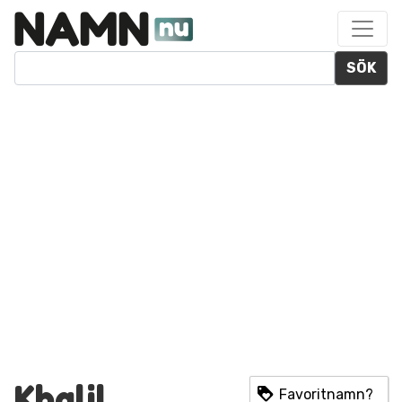
SÖK
Khalil
Favoritnamn?