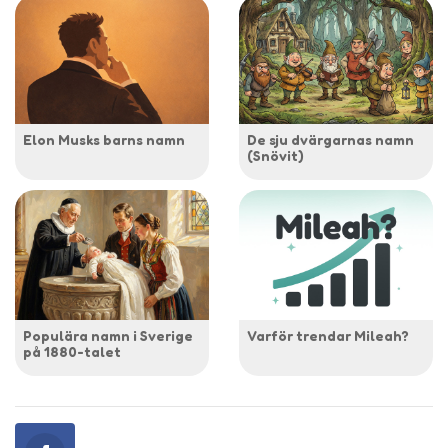
Elon Musks barns namn
De sju dvärgarnas namn
(Snövit)
Populära namn i Sverige
Varför trendar Mileah?
på 1880-talet