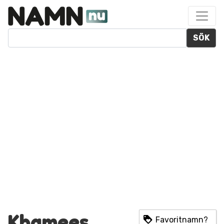
SÖK
Khamees
Favoritnamn?