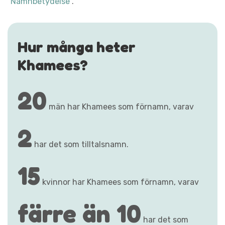
"Namnbetydelse"
.
Hur många heter
Khamees?
20
män har Khamees som förnamn, varav
2
har det som tilltalsnamn.
15
kvinnor har Khamees som förnamn, varav
färre än 10
har det som