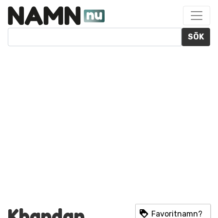
SÖK
Khandan
Favoritnamn?