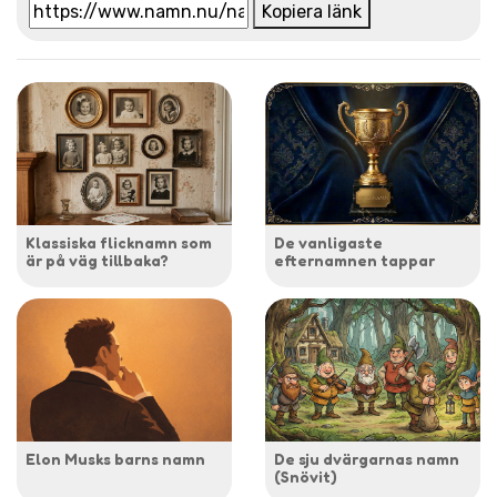
Kopiera länk
Klassiska flicknamn som
De vanligaste
är på väg tillbaka?
efternamnen tappar
Elon Musks barns namn
De sju dvärgarnas namn
(Snövit)