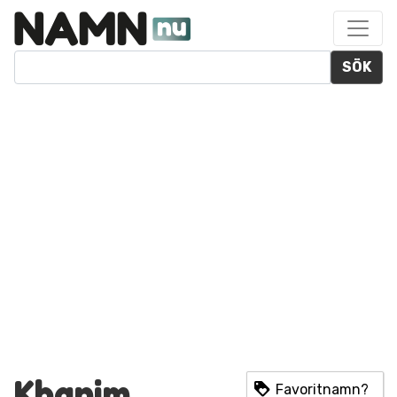
SÖK
Khanim
Favoritnamn?