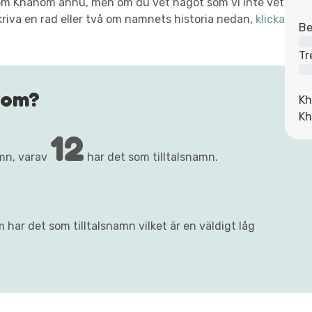
xt om Khanom ännu, men om du vet något som vi inte vet
kriva en rad eller två om namnets historia nedan,
klicka
Be
Tr
nom?
Kh
Kh
12
mn, varav
har det som tilltalsnamn.
har det som tilltalsnamn vilket är en väldigt låg