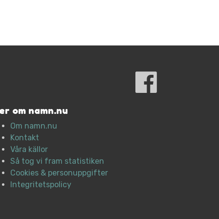
er om namn.nu
Om namn.nu
Kontakt
Våra källor
Så tog vi fram statistiken
Cookies & personuppgifter
Integritetspolicy