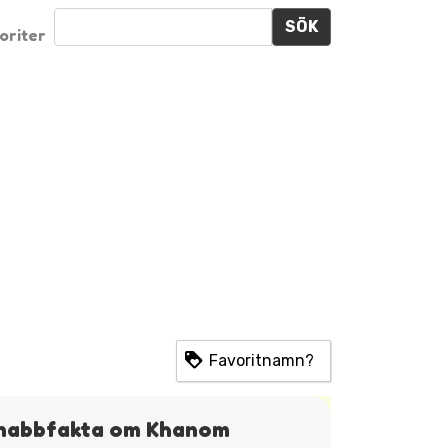
SÖK
oriter
Favoritnamn?
nabbfakta om Khanom