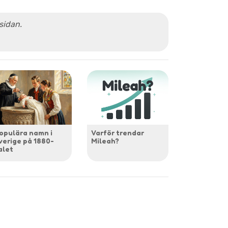
 sidan.
opulära namn i
Varför trendar
verige på 1880-
Mileah?
alet