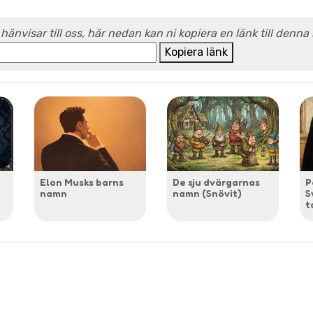
 hänvisar till oss, här nedan kan ni kopiera en länk till denna
Kopiera länk
Elon Musks barns
De sju dvärgarnas
P
namn
namn (Snövit)
S
t