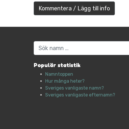
Kommentera / Lägg till info
Sök
Populär statistik
Namntoppen
Hur många heter?
Sveriges vanligaste namn?
Sveriges vanligaste efternamn?