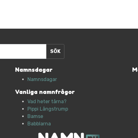
Namnsdagar
M
Namnsdagar
Vanliga namnfrågor
Vad heter tårna?
Pippi Långstrump
Bamse
Babblarna