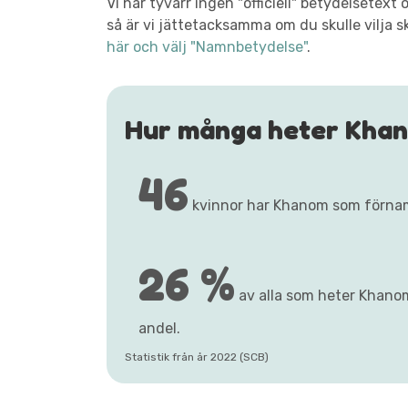
Vi har tyvärr ingen "officiell" betydelsete
så är vi jättetacksamma om du skulle vilja s
här och välj "Namnbetydelse"
.
Hur många heter Kha
46
kvinnor har Khanom som förna
26 %
av alla som heter Khanom 
andel.
Statistik från år 2022 (SCB)